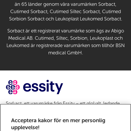
än 65 länder genom våra varumärken Sorbact,
Cutimed Sorbact, Cutimed Siltec Sorbact, Cutimed
Sorbion Sorbact och Leukoplast Leukomed Sorbact.
Sorbact är ett registrerat varumärke som ägs av Abigo
Medical AB. Cutimed, Siltec, Sorbion, Leukoplast och
Leukomed är registrerade varumärken som tillhör BSN
medical GmbH.
Sorbact, ett varumärke från Essity – ett globalt, ledande
hygien- och hälsobolag. Varje dag använder en miljard
människor världen över våra produkter, lösningar och
Acceptera kakor för en mer personlig
tjänster. Vårt syfte är att bryta barriärer för välbefinnande,
upplevelse!