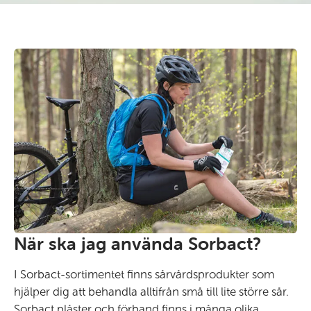
När ska jag använda Sorbact?
I Sorbact-sortimentet finns sårvårdsprodukter som
hjälper dig att behandla alltifrån små till lite större sår.
Sorbact plåster och förband finns i många olika