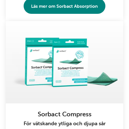
Läs mer om
Sorbact Absorption
Sorbact Compress
För vätskande ytliga och djupa sår