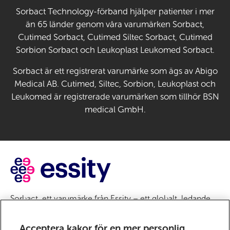
Sorbact Technology-förband hjälper patienter i mer
än 65 länder genom våra varumärken Sorbact,
Cutimed Sorbact, Cutimed Siltec Sorbact, Cutimed
Sorbion Sorbact och Leukoplast Leukomed Sorbact.
Sorbact är ett registrerat varumärke som ägs av Abigo
Medical AB. Cutimed, Siltec, Sorbion, Leukoplast och
Leukomed är registrerade varumärken som tillhör BSN
medical GmbH.
Sorbact, ett varumärke från Essity – ett globalt, ledande
hygien- och hälsobolag. Varje dag använder en miljard
människor världen över våra produkter, lösningar och
Acceptera kakor för en mer personlig